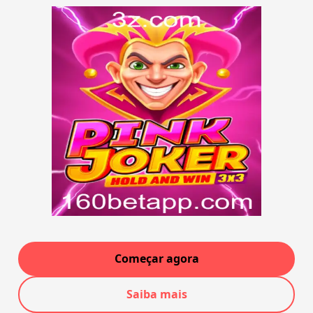
Começar agora
Saiba mais