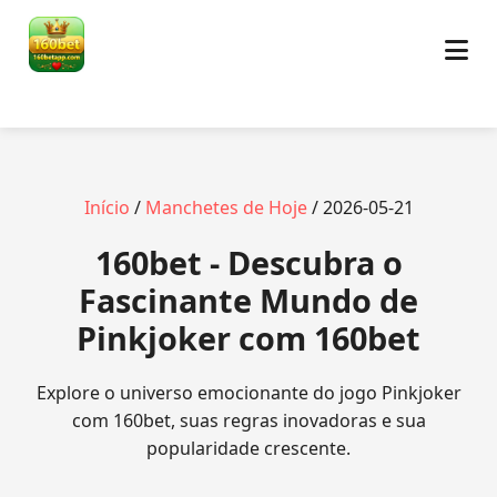
Início
/
Manchetes de Hoje
/ 2026-05-21
160bet - Descubra o
Fascinante Mundo de
Pinkjoker com 160bet
Explore o universo emocionante do jogo Pinkjoker
com 160bet, suas regras inovadoras e sua
popularidade crescente.