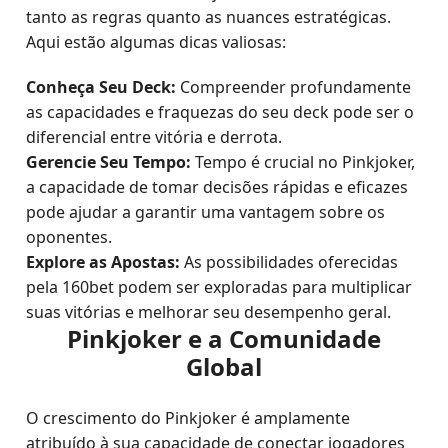
tanto as regras quanto as nuances estratégicas.
Aqui estão algumas dicas valiosas:
Conheça Seu Deck:
Compreender profundamente
as capacidades e fraquezas do seu deck pode ser o
diferencial entre vitória e derrota.
Gerencie Seu Tempo:
Tempo é crucial no Pinkjoker,
a capacidade de tomar decisões rápidas e eficazes
pode ajudar a garantir uma vantagem sobre os
oponentes.
Explore as Apostas:
As possibilidades oferecidas
pela 160bet podem ser exploradas para multiplicar
suas vitórias e melhorar seu desempenho geral.
Pinkjoker e a Comunidade
Global
O crescimento do Pinkjoker é amplamente
atribuído à sua capacidade de conectar jogadores