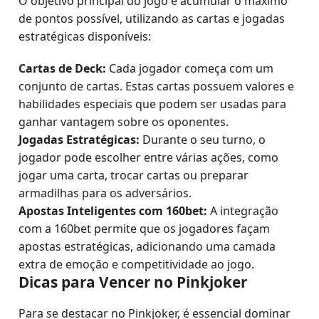
O objetivo principal do jogo é acumular o máximo
de pontos possível, utilizando as cartas e jogadas
estratégicas disponíveis:
Cartas de Deck:
Cada jogador começa com um
conjunto de cartas. Estas cartas possuem valores e
habilidades especiais que podem ser usadas para
ganhar vantagem sobre os oponentes.
Jogadas Estratégicas:
Durante o seu turno, o
jogador pode escolher entre várias ações, como
jogar uma carta, trocar cartas ou preparar
armadilhas para os adversários.
Apostas Inteligentes com 160bet:
A integração
com a 160bet permite que os jogadores façam
apostas estratégicas, adicionando uma camada
extra de emoção e competitividade ao jogo.
Dicas para Vencer no Pinkjoker
Para se destacar no Pinkjoker, é essencial dominar