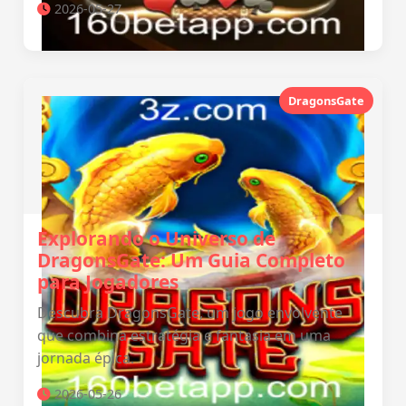
2026-05-27
DragonsGate
Explorando o Universo de
DragonsGate: Um Guia Completo
para Jogadores
Descubra DragonsGate, um jogo envolvente
que combina estratégia e fantasia em uma
jornada épica.
2026-05-26