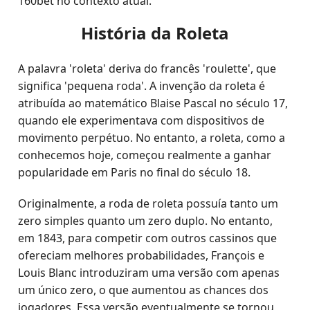
160bet no contexto atual.
História da Roleta
A palavra 'roleta' deriva do francês 'roulette', que
significa 'pequena roda'. A invenção da roleta é
atribuída ao matemático Blaise Pascal no século 17,
quando ele experimentava com dispositivos de
movimento perpétuo. No entanto, a roleta, como a
conhecemos hoje, começou realmente a ganhar
popularidade em Paris no final do século 18.
Originalmente, a roda de roleta possuía tanto um
zero simples quanto um zero duplo. No entanto,
em 1843, para competir com outros cassinos que
ofereciam melhores probabilidades, François e
Louis Blanc introduziram uma versão com apenas
um único zero, o que aumentou as chances dos
jogadores. Essa versão eventualmente se tornou