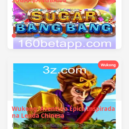
SUGARBANGBANG
Uma análise detalhada do jogo
SUGARBANGBANG, suas regras e como ele
incorporou o conceito de 160bet.
2026-05-31
Wukong
Wukong: Aventura Épica Inspirada
na Lenda Chinesa
Explore o emocionante mundo do jogo