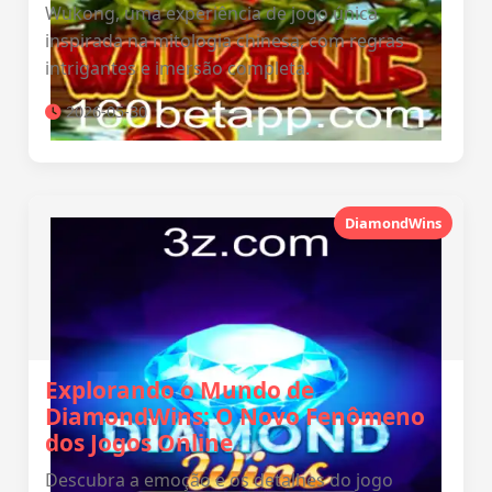
Wukong, uma experiência de jogo única
inspirada na mitologia chinesa, com regras
intrigantes e imersão completa.
2026-05-30
DiamondWins
Explorando o Mundo de
DiamondWins: O Novo Fenômeno
dos Jogos Online
Descubra a emoção e os detalhes do jogo