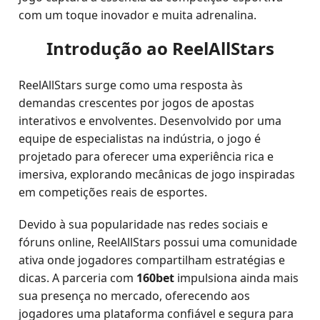
com um toque inovador e muita adrenalina.
Introdução ao ReelAllStars
ReelAllStars surge como uma resposta às
demandas crescentes por jogos de apostas
interativos e envolventes. Desenvolvido por uma
equipe de especialistas na indústria, o jogo é
projetado para oferecer uma experiência rica e
imersiva, explorando mecânicas de jogo inspiradas
em competições reais de esportes.
Devido à sua popularidade nas redes sociais e
fóruns online, ReelAllStars possui uma comunidade
ativa onde jogadores compartilham estratégias e
dicas. A parceria com
160bet
impulsiona ainda mais
sua presença no mercado, oferecendo aos
jogadores uma plataforma confiável e segura para