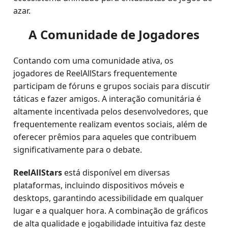
azar.
A Comunidade de Jogadores
Contando com uma comunidade ativa, os
jogadores de ReelAllStars frequentemente
participam de fóruns e grupos sociais para discutir
táticas e fazer amigos. A interação comunitária é
altamente incentivada pelos desenvolvedores, que
frequentemente realizam eventos sociais, além de
oferecer prêmios para aqueles que contribuem
significativamente para o debate.
ReelAllStars
está disponível em diversas
plataformas, incluindo dispositivos móveis e
desktops, garantindo acessibilidade em qualquer
lugar e a qualquer hora. A combinação de gráficos
de alta qualidade e jogabilidade intuitiva faz deste