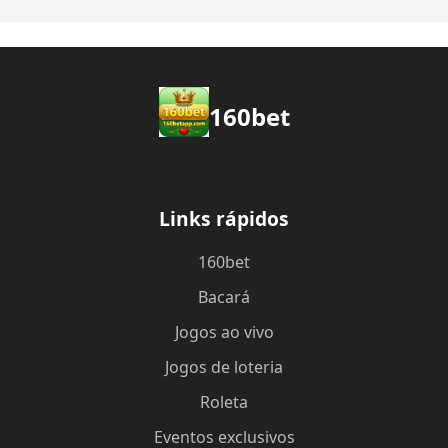
160bet
Links rápidos
160bet
Bacará
Jogos ao vivo
Jogos de loteria
Roleta
Eventos exclusivos