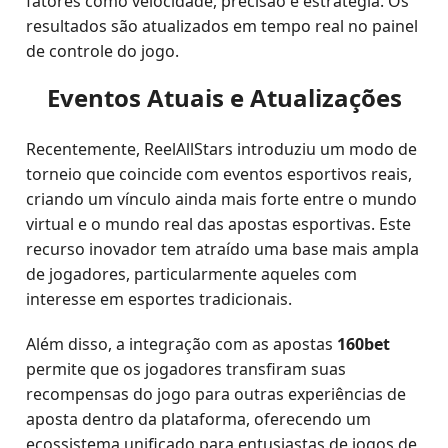
fatores como velocidade, precisão e estratégia. Os
resultados são atualizados em tempo real no painel
de controle do jogo.
Eventos Atuais e Atualizações
Recentemente, ReelAllStars introduziu um modo de
torneio que coincide com eventos esportivos reais,
criando um vínculo ainda mais forte entre o mundo
virtual e o mundo real das apostas esportivas. Este
recurso inovador tem atraído uma base mais ampla
de jogadores, particularmente aqueles com
interesse em esportes tradicionais.
Além disso, a integração com as apostas
160bet
permite que os jogadores transfiram suas
recompensas do jogo para outras experiências de
aposta dentro da plataforma, oferecendo um
ecossistema unificado para entusiastas de jogos de