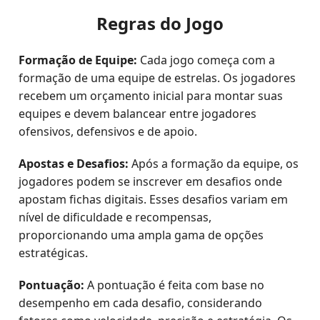
Regras do Jogo
Formação de Equipe:
Cada jogo começa com a
formação de uma equipe de estrelas. Os jogadores
recebem um orçamento inicial para montar suas
equipes e devem balancear entre jogadores
ofensivos, defensivos e de apoio.
Apostas e Desafios:
Após a formação da equipe, os
jogadores podem se inscrever em desafios onde
apostam fichas digitais. Esses desafios variam em
nível de dificuldade e recompensas,
proporcionando uma ampla gama de opções
estratégicas.
Pontuação:
A pontuação é feita com base no
desempenho em cada desafio, considerando