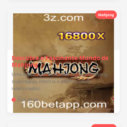
Mahjong
Descubra o Fascinante Mundo de
Mahjong
Uma exploração detalhada do jogo Mahjong,
suas regras, história e eventos atuais
relacionados.
2026-04-08