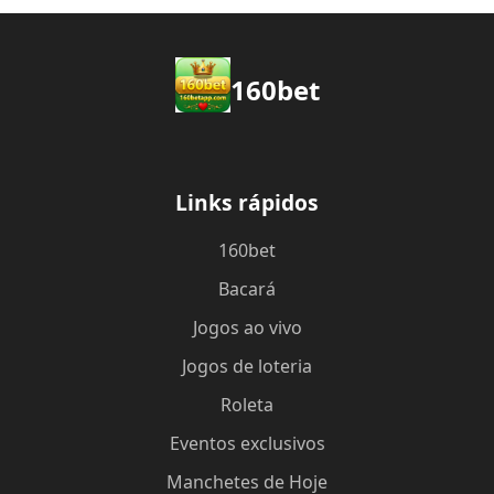
160bet
Links rápidos
160bet
Bacará
Jogos ao vivo
Jogos de loteria
Roleta
Eventos exclusivos
Manchetes de Hoje