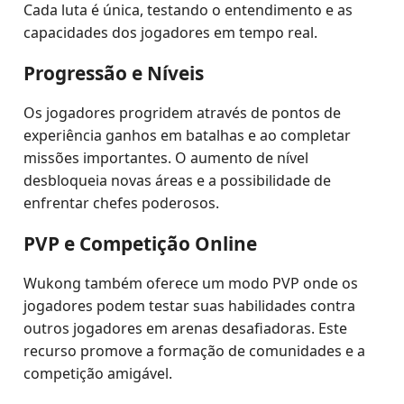
Cada luta é única, testando o entendimento e as
capacidades dos jogadores em tempo real.
Progressão e Níveis
Os jogadores progridem através de pontos de
experiência ganhos em batalhas e ao completar
missões importantes. O aumento de nível
desbloqueia novas áreas e a possibilidade de
enfrentar chefes poderosos.
PVP e Competição Online
Wukong também oferece um modo PVP onde os
jogadores podem testar suas habilidades contra
outros jogadores em arenas desafiadoras. Este
recurso promove a formação de comunidades e a
competição amigável.