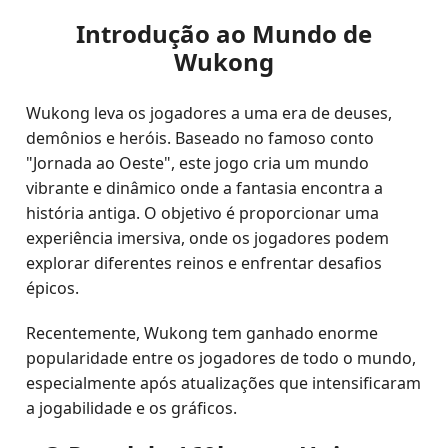
Introdução ao Mundo de
Wukong
Wukong leva os jogadores a uma era de deuses,
demônios e heróis. Baseado no famoso conto
"Jornada ao Oeste", este jogo cria um mundo
vibrante e dinâmico onde a fantasia encontra a
história antiga. O objetivo é proporcionar uma
experiência imersiva, onde os jogadores podem
explorar diferentes reinos e enfrentar desafios
épicos.
Recentemente, Wukong tem ganhado enorme
popularidade entre os jogadores de todo o mundo,
especialmente após atualizações que intensificaram
a jogabilidade e os gráficos.