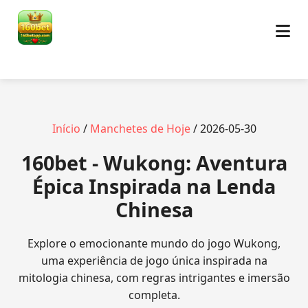
Início
/
Manchetes de Hoje
/ 2026-05-30
160bet - Wukong: Aventura
Épica Inspirada na Lenda
Chinesa
Explore o emocionante mundo do jogo Wukong,
uma experiência de jogo única inspirada na
mitologia chinesa, com regras intrigantes e imersão
completa.