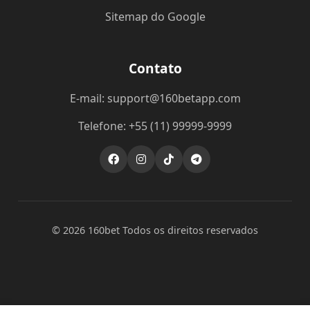
Sitemap do Google
Contato
E-mail: support@160betapp.com
Telefone: +55 (11) 99999-9999
© 2026 160bet Todos os direitos reservados