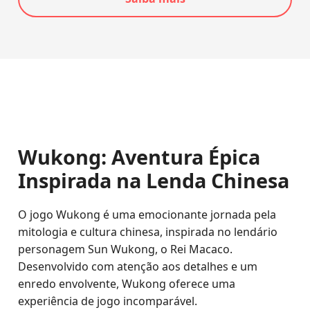
Wukong: Aventura Épica
Inspirada na Lenda Chinesa
O jogo Wukong é uma emocionante jornada pela
mitologia e cultura chinesa, inspirada no lendário
personagem Sun Wukong, o Rei Macaco.
Desenvolvido com atenção aos detalhes e um
enredo envolvente, Wukong oferece uma
experiência de jogo incomparável.