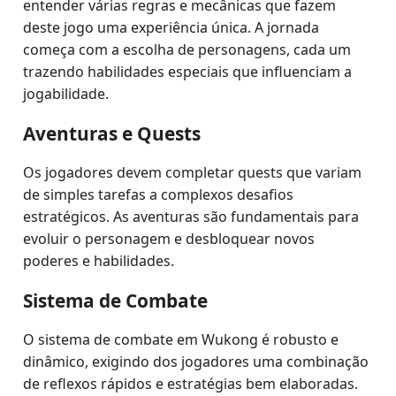
entender várias regras e mecânicas que fazem
deste jogo uma experiência única. A jornada
começa com a escolha de personagens, cada um
trazendo habilidades especiais que influenciam a
jogabilidade.
Aventuras e Quests
Os jogadores devem completar quests que variam
de simples tarefas a complexos desafios
estratégicos. As aventuras são fundamentais para
evoluir o personagem e desbloquear novos
poderes e habilidades.
Sistema de Combate
O sistema de combate em Wukong é robusto e
dinâmico, exigindo dos jogadores uma combinação
de reflexos rápidos e estratégias bem elaboradas.